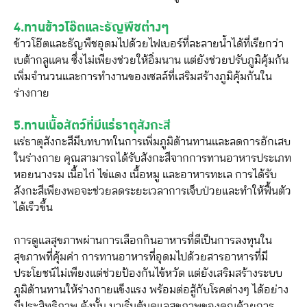
4.ทานข้าวโอ๊ตและธัญพืชต่างๆ
ข้าวโอ๊ตและธัญพืชอุดมไปด้วยไฟเบอร์ที่ละลายน้ำได้ที่เรียกว่า
เบต้ากลูแคน ซึ่งไม่เพียงช่วยให้อิ่มนาน แต่ยังช่วยปรับภูมิคุ้มกัน
เพิ่มจำนวนและการทำงานของเซลล์ที่เสริมสร้างภูมิคุ้มกันใน
ร่างกาย
5.ทานเนื้อสัตว์ที่มีแร่ธาตุสังกะสี
แร่ธาตุสังกะสีมีบทบาทในการเพิ่มภูมิต้านทานและลดการอักเสบ
ในร่างกาย คุณสามารถได้รับสังกะสีจากการทานอาหารประเภท
หอยนางรม เนื้อไก่ ไข่แดง เนื้อหมู และอาหารทะเล การได้รับ
สังกะสีเพียงพอจะช่วยลดระยะเวลาการเจ็บป่วยและทำให้ฟื้นตัว
ได้เร็วขึ้น
การดูแลสุขภาพผ่านการเลือกกินอาหารที่ดีเป็นการลงทุนใน
สุขภาพที่คุ้มค่า การทานอาหารที่อุดมไปด้วยสารอาหารที่มี
ประโยชน์ไม่เพียงแต่ช่วยป้องกันไข้หวัด แต่ยังเสริมสร้างระบบ
ภูมิต้านทานให้ร่างกายแข็งแรง พร้อมต่อสู้กับโรคต่างๆ ได้อย่าง
มีประสิทธิภาพ ดังนั้น มาเริ่มต้นดูแลสุขภาพของคุณด้วยการ