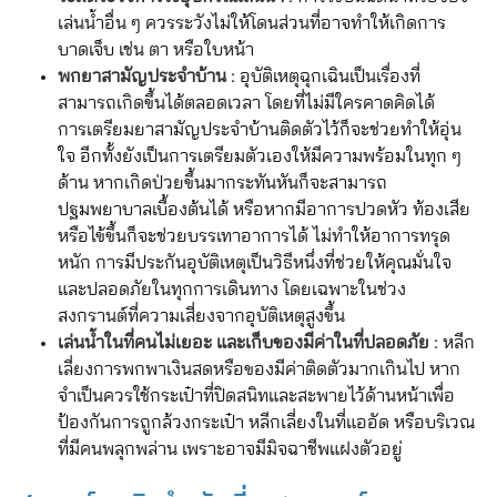
เล่นน้ำอื่น ๆ ควรระวังไม่ให้โดนส่วนที่อาจทำให้เกิดการ
บาดเจ็บ เช่น ตา หรือใบหน้า
พกยาสามัญประจำบ้าน :
อุบัติเหตุฉุกเฉินเป็นเรื่องที่
สามารถเกิดขึ้นได้ตลอดเวลา โดยที่ไม่มีใครคาดคิดได้
การเตรียมยาสามัญประจำบ้านติดตัวไว้ก็จะช่วยทำให้อุ่น
ใจ อีกทั้งยังเป็นการเตรียมตัวเองให้มีความพร้อมในทุก ๆ
ด้าน หากเกิดป่วยขึ้นมากระทันหันก็จะสามารถ
ปฐมพยาบาลเบื้องต้นได้ หรือหากมีอาการปวดหัว ท้องเสีย
หรือไข้ขึ้นก็จะช่วยบรรเทาอาการได้ ไม่ทำให้อาการทรุด
หนัก การมีประกันอุบัติเหตุเป็นวิธีหนึ่งที่ช่วยให้คุณมั่นใจ
และปลอดภัยในทุกการเดินทาง โดยเฉพาะในช่วง
สงกรานต์ที่ความเสี่ยงจากอุบัติเหตุสูงขึ้น
เล่นน้ำในที่คนไม่เยอะ และเก็บของมีค่าในที่ปลอดภัย :
หลีก
เลี่ยงการพกพาเงินสดหรือของมีค่าติดตัวมากเกินไป หาก
จำเป็นควรใช้กระเป๋าที่ปิดสนิทและสะพายไว้ด้านหน้าเพื่อ
ป้องกันการถูกล้วงกระเป๋า หลีกเลี่ยงในที่แออัด หรือบริเวณ
ที่มีคนพลุกพล่าน เพราะอาจมีมิจฉาชีพแฝงตัวอยู่